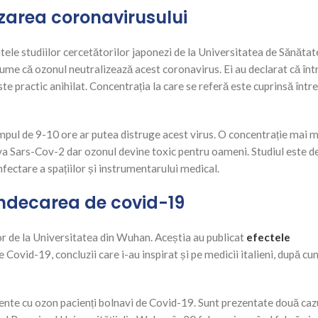
izarea coronavirusului
tele studiilor cercetătorilor japonezi de la Universitatea de Sănătat
 anume că ozonul neutralizează acest coronavirus. Ei au declarat că înt
e practic anihilat. Concentrația la care se referă este cuprinsă între
mpul de 9-10 ore ar putea distruge acest virus. O concentrație mai m
va Sars-Cov-2 dar ozonul devine toxic pentru oameni. Studiul este d
nfectare a spațiilor și instrumentarului medical.
ndecarea de covid-19
or de la Universitatea din Wuhan. Aceștia au publicat
efectele
 Covid-19, concluzii care i-au inspirat și pe medicii italieni, după cu
ente cu ozon pacienți bolnavi de Covid-19. Sunt prezentate două cazu