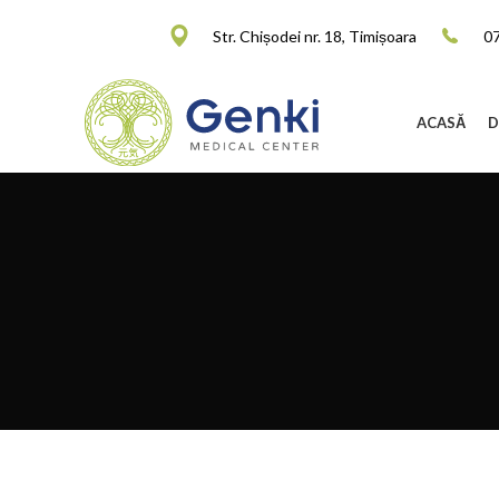
Str. Chișodei nr. 18, Timișoara
0
ACASĂ
D