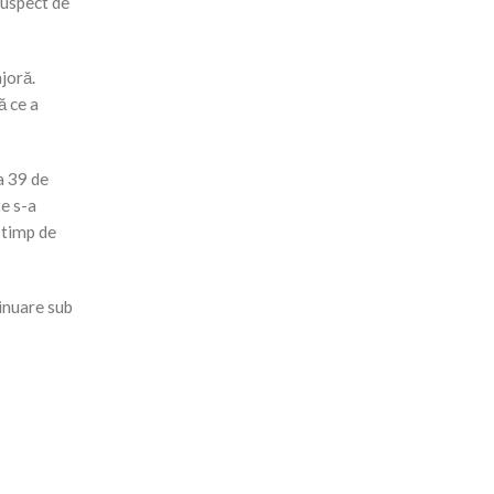
suspect de
joră.
ă ce a
a 39 de
te s-a
 timp de
tinuare sub