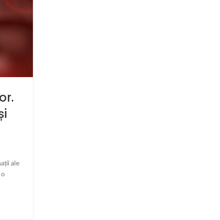
MEDICINA COMPLEMENTARA
or.
Ozonoterapia și creșter
și
imunității. De ce la Genki
Posted by
Nicolae Cristian
Trăim vremuri în care ni se cere, ni se recomandă sau
impune să nu ieșim din casă. Avem restricții de a circula
ții ale
aceste co...
 o
CONTINUE READING