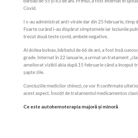
bărbați de 55 și 63 de ani. Primul, a fost internat în spi
Covid.
I s-au administrat anti-virale dar din 25 februarie, tim
Foarte curând i-au dispărut simptomele iar leziunile pul
trecut două teste covid, ambele negative.
Al doilea bolnav, bărbatul de 66 de ani, a fost însă cunos
grade. Internat în 22 ianuarie, a urmat un tratament „clas
ameliorat vizibil abia după 15 februarie când a început t
șapte zile.
Concluziile medicilor chinezi, ce vor fi confirmate ulterio
acest aspect. Însoțit de tratamentul medicamentos clasic
Ce este autohemoterapia majoră și minoră