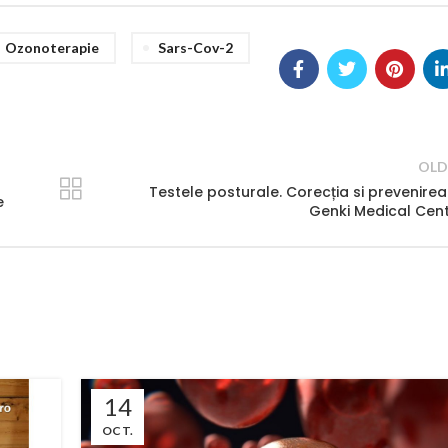
Ozonoterapie
Sars-Cov-2
OLD
Testele posturale. Corecția si prevenirea
e
Genki Medical Cen
14
OCT.