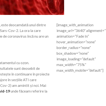
 este deocamdată unul dintre
[image_with_animation
 Sars-Cov-2. La ora la care
image_url=”3640″ alignment=”
ie de coronavirus încă nu are un
animation=”Fade In”
hover_animation=”none”
border_radius=”none”
box_shadow=”none”
image_loading=”default”
ratamentul cu ozon.
max_width=”75%”
zultatele sunt deosebit de
max_width_mobile=”default”]
stește în continuare în proiecte
re în secțiile ATI care
-Cov-2) am amintit și noi. Mai
vid-19
unde făceam referire la