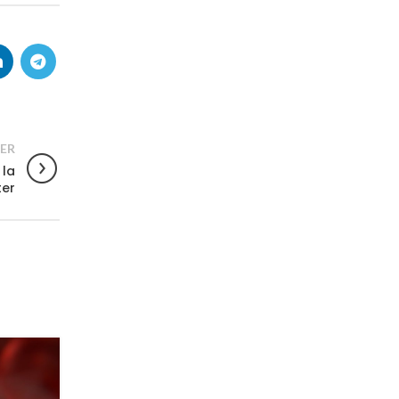
ER
 la
ter
13
APR.