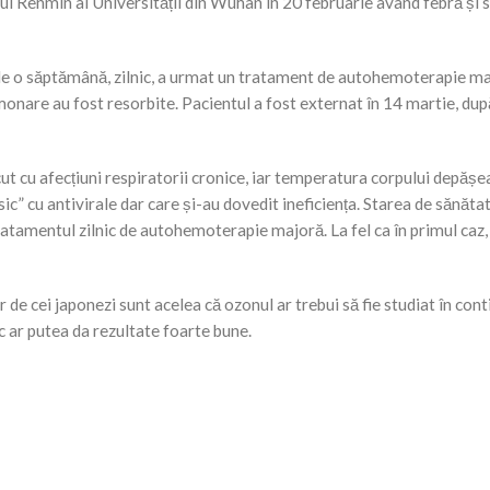
talul Renmin al Universității din Wuhan în 20 februarie având febră și 
p de o săptămână, zilnic, a urmat un tratament de autohemoterapie ma
monare au fost resorbite. Pacientul a fost externat în 14 martie, dup
cut cu afecțiuni respiratorii cronice, iar temperatura corpului depășe
ic” cu antivirale dar care și-au dovedit ineficiența. Starea de sănăta
ratamentul zilnic de autohemoterapie majoră. La fel ca în primul caz,
r de cei japonezi sunt acelea că ozonul ar trebui să fie studiat în con
 ar putea da rezultate foarte bune.