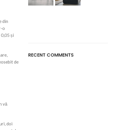
e din
r-o
 0,05 și
RECENT COMMENTS
are,
eosebit de
m vă
ri, doi