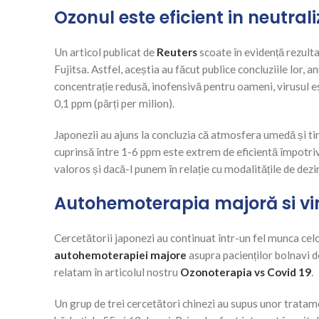
Ozonul este eficient in neutral
Un articol publicat de
Reuters
scoate în evidență rezulta
Fujitsa. Astfel, aceștia au făcut publice concluziile lor,
concentrație redusă, inofensivă pentru oameni, virusul est
0,1 ppm (părți per milion).
Japonezii au ajuns la concluzia că atmosfera umedă și ti
cuprinsă între 1-6 ppm este extrem de eficientă împotri
valoros și dacă-l punem în relație cu modalitățile de dezi
Autohemoterapia majoră si vi
Cercetătorii japonezi au continuat într-un fel munca cel
autohemoterapiei majore
asupra pacienților bolnavi de
relatam în articolul nostru
Ozonoterapia vs Covid 19
.
Un grup de trei cercetători chinezi au supus unor tratam