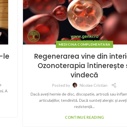
MEDICINA COMPLEMENTARA
-le
Regenerarea vine din interi
Ozonoterapia întinerește 
vindecă
e
Posted by
Nicolae Cristian
ni. A
Dacă aveți hernie de disc, discopatie, artroză sau inflama
articulațiilor, tendinită. Dacă sunteți alergic și aveți
rezistență...
CONTINUE READING