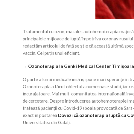
Tratamentul cu ozon, mai ales autohemoterapia majoră,
principalele mijloace de luptă împotriva coronavirusului
redactăm articolul de față se știe că această ultimă spec
vaccin. Cel puțin unul eficient.
→ Ozonoterapia la Genki Medical Center Timișoara
O parte a lumii medicale însă își pune mari speranțe în t
Ozonoterapia a făcut obiectul a numeroase studii, iar re
încurajatoare. Mai mult, comunitatea internațională inve
de cercetare. Despre introducerea autohemoterapiei majo
tratează pacienții cu Covid-19 (boala provocată de Sars
exact în postarea
Dovezi că ozonoterapia luptă cu Co
Universitatea din Galați.