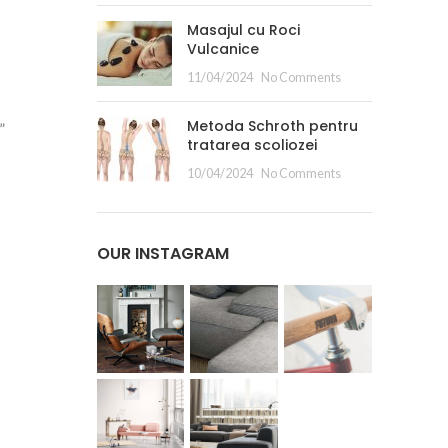
Masajul cu Roci
Vulcanice
11/04/2024
No Comments
Metoda Schroth pentru
”
tratarea scoliozei
10/04/2024
No Comments
OUR INSTAGRAM