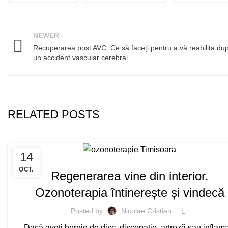
NEWER
Recuperarea post AVC: Ce să faceți pentru a vă reabilita du
un accident vascular cerebral
RELATED POSTS
14
MEDICINA COMPLEMENTARA
OCT.
Regenerarea vine din interior.
Ozonoterapia întinerește și vindecă
Posted by
Nicolae Cristian
Dacă aveți hernie de disc, discopatie, artroză sau inflama