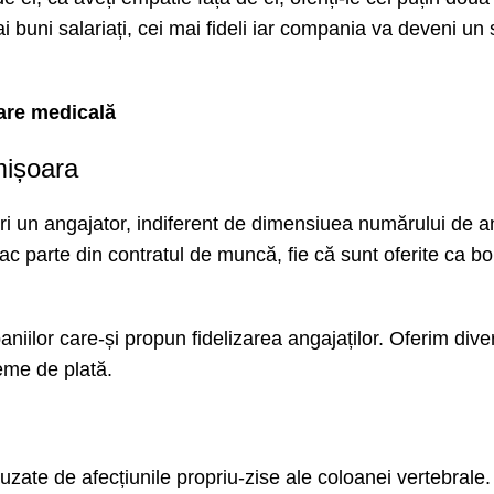
i buni salariați, cei mai fideli iar compania va deveni un 
rare medicală
mișoara
eri un angajator, indiferent de dimensiuea numărului de a
fac parte din contratul de muncă, fie că sunt oferite ca b
iilor care-și propun fidelizarea angajaților. Oferim diver
eme de plată.
zate de afecțiunile propriu-zise ale coloanei vertebrale.