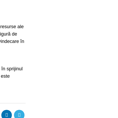
 resurse ale
sigură de
vindecare în
n sprijinul
 este