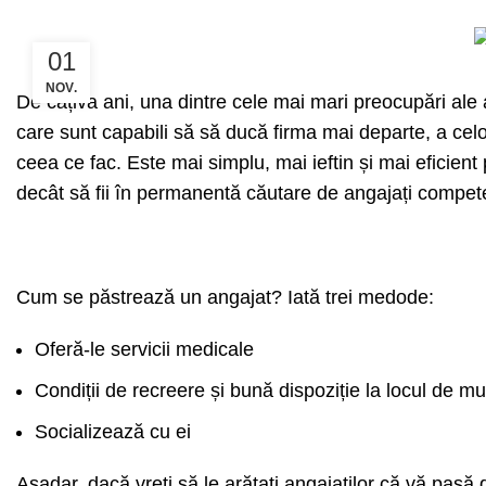
01
NOV.
De câțiva ani, una dintre cele mai mari preocupări ale 
care sunt capabili să să ducă firma mai departe, a celo
ceea ce fac. Este mai simplu, mai ieftin și mai eficient
decât să fii în permanentă căutare de angajați compete
Cum se păstrează un angajat? Iată trei medode:
Oferă-le servicii medicale
Condiții de recreere și bună dispoziție la locul de m
Socializează cu ei
Așadar, dacă vreți să le arătați angajaților că vă pasă d