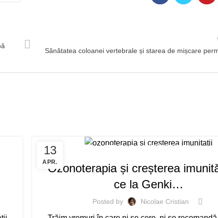
pă
Sănătatea coloanei vertebrale și starea de mișcare pe
13
MEDICINA COMPLEMENTARA
APR.
Ozonoterapia și creșterea imunită
ce la Genki…
Posted by
Nicolae Cristian
ții
Trăim vremuri în care ni se cere, ni se recomandă