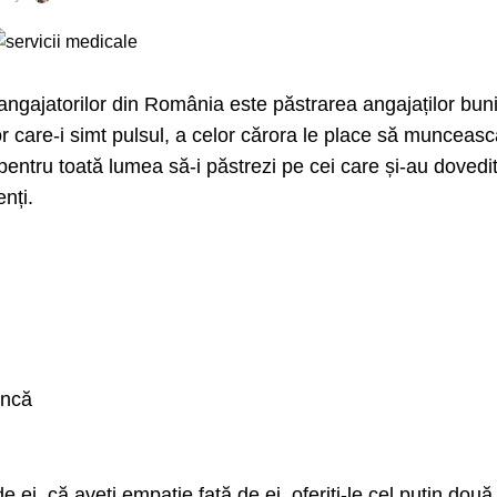
angajatorilor din România este păstrarea angajaților buni
r care-i simt pulsul, a celor cărora le place să munceasc
 pentru toată lumea să-i păstrezi pe cei care și-au dovedi
nți.
uncă
e ei, că aveți empatie față de ei, oferiți-le cel puțin dou