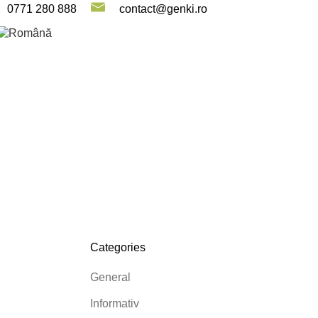
0771 280 888
contact@genki.ro
GENKI SHOP
Categories
General
Informativ