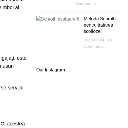
Comments
simbol al
Metoda Schroth
pentru tratarea
scoliozei
10/04/2024
No
Comments
ngajați, este
onusuri
Our Instagram
se servicii
 Ci acestea