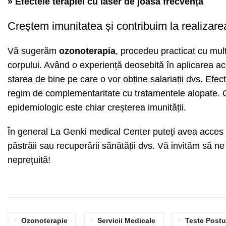
»
Efectele terapiei cu laser de joasă frecvență
Creștem imunitatea și contribuim la realizare
Vă sugerăm
ozonoterapia
, procedeu practicat cu mult
corpului. Având o experiență deosebită în aplicarea ac
starea de bine pe care o vor obține salariații dvs. Efe
regim de complementaritate cu tratamentele alopate. Ce
epidemiologic este chiar creșterea imunității.
În general La Genki medical Center puteți avea acces l
păstrăii sau recuperării sănătății dvs. Vă invităm să ne 
neprețuită!
Ozonoterapie
Servicii Medicale
Teste Postu