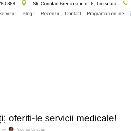
280 888
Str. Coriolan Brediceanu nr. 8, Timișoara
Servicii
Blog
Recenzii
Contact
Programari online
Blog
HOME
SERVICII
SERVICII
; oferiti-le servicii medicale!
d by
Nicolae Cristian