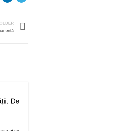
OLDER
rmanentă
08
NOV.
ții. De
 sau ni se