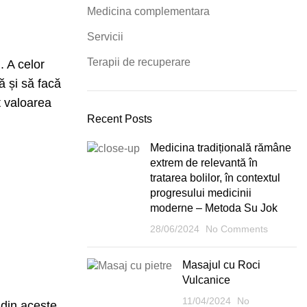
Medicina complementara
Servicii
Terapii de recuperare
. A celor
ă și să facă
t valoarea
Recent Posts
Medicina tradițională rămâne
extrem de relevantă în
tratarea bolilor, în contextul
progresului medicinii
moderne – Metoda Su Jok
28/06/2024
No Comments
Masajul cu Roci
Vulcanice
11/04/2024
No
ă din aceste