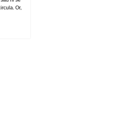
ircula. Or,
GENERAL
Autohemoterapia majoră; tra
covid-19
Posted by
Nicolae Cristian