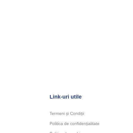
Tratamentul cu ozon, mai ales autohemoter
deocamdată unul dintre principalele mij
împotriva coronavirusu...
CONTINUE READING
Link-uri utile
Termeni și Condiții
Politica de confidențialitate