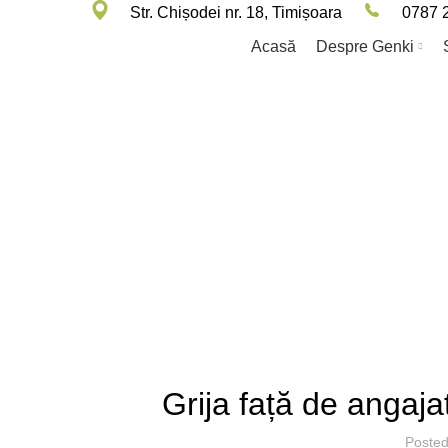
Str. Chișodei nr. 18, Timișoara
0787 
Acasă
Despre Genki
Grija față de angajați
Poste