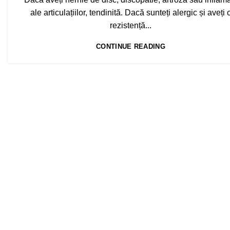
ale articulațiilor, tendinită. Dacă sunteți alergic și aveți 
rezistență...
CONTINUE READING