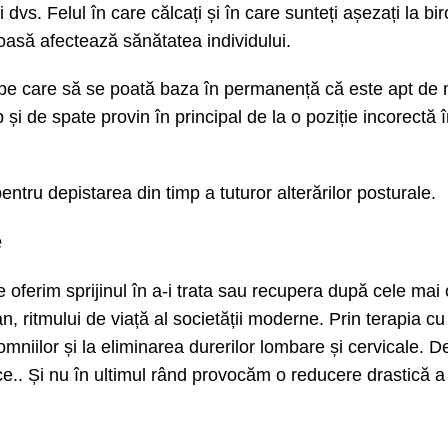
dvs. Felul în care călcați și în care sunteți așezați la bi
oasă afectează sănătatea individului.
 pe care să se poată baza în permanență că este apt de
p și de spate provin în principal de la o poziție incorectă 
entru depistarea din timp a tuturor alterărilor posturale.
e
 oferim sprijinul în a-i trata sau recupera după cele mai 
an, ritmului de viață al societății moderne. Prin terapia cu
mniilor și la eliminarea durerilor lombare și cervicale. D
e.. Și nu în ultimul rând provocăm o reducere drastică 