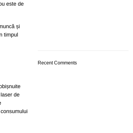
rou este de
 muncă și
în timpul
Recent Comments
obișnuite
 laser de
e
a consumului