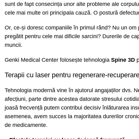
sunt de fapt consecința unor alte probleme ale corpului 
cele mai multe ori principala cauză. O postură defectu
Or, ce-și doresc companiile în primul rând? Nu un om
pregătit pentru cele mai dificile sarcini? Durerile de ca
muncii.
Genki Medical Center folosește tehnologia
Spine 3D
p
Terapii cu laser pentru regenerare-recuperar
Tehnologia modernă vine în ajutorul angajaților dvs. Ne
afecțiuni, parte dintre acestea datorate stresului cotidi
joasă frecvență putem contribui decisiv înlăturarea inso
asemenea, avem succes la majoritatea durerilor cronic
de medicamente.