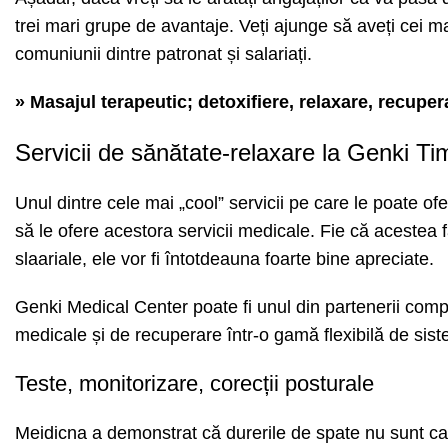
trei mari grupe de avantaje. Veți ajunge să aveți cei ma
comuniunii dintre patronat și salariați.
»
Masajul terapeutic; detoxifiere, relaxare, recupe
Servicii de sănătate-relaxare la Genki Ti
Unul dintre cele mai „cool” servicii pe care le poate of
să le ofere acestora servicii medicale. Fie că acestea 
slaariale, ele vor fi întotdeauna foarte bine apreciate.
Genki Medical Center poate fi unul din partenerii compan
medicale și de recuperare într-o gamă flexibilă de sist
Teste, monitorizare, corecții posturale
Meidicna a demonstrat că durerile de spate nu sunt cau