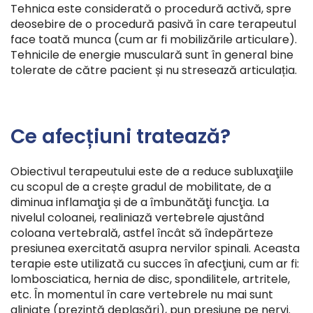
Tehnica este considerată o procedură activă, spre
deosebire de o procedură pasivă în care terapeutul
face toată munca (cum ar fi mobilizările articulare).
Tehnicile de energie musculară sunt în general bine
tolerate de către pacient și nu stresează articulația.
Ce afecțiuni tratează?
Obiectivul terapeutului este de a reduce subluxaţiile
cu scopul de a crește gradul de mobilitate, de a
diminua inflamaţia și de a ȋmbunătăţi funcţia. La
nivelul coloanei, realiniază vertebrele ajustând
coloana vertebrală, astfel ȋncât să ȋndepărteze
presiunea exercitată asupra nervilor spinali. Aceasta
terapie este utilizată cu succes ȋn afecţiuni, cum ar fi:
lombosciatica, hernia de disc, spondilitele, artritele,
etc. Ȋn momentul ȋn care vertebrele nu mai sunt
aliniate (prezintă deplasări), pun presiune pe nervi.