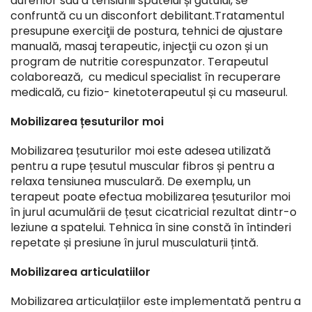
durerilor sau a tensiunii spatelui și gâtului, se
confruntă cu un disconfort debilitant.Tratamentul
presupune exerciţii de postura, tehnici de ajustare
manuală, masaj terapeutic, injecţii cu ozon și un
program de nutritie corespunzator. Terapeutul
colaborează, cu medicul specialist ȋn recuperare
medicală, cu fizio- kinetoterapeutul și cu maseurul.
Mobilizarea țesuturilor moi
Mobilizarea țesuturilor moi este adesea utilizată
pentru a rupe țesutul muscular fibros și pentru a
relaxa tensiunea musculară. De exemplu, un
terapeut poate efectua mobilizarea țesuturilor moi
în jurul acumulării de țesut cicatricial rezultat dintr-o
leziune a spatelui. Tehnica în sine constă în întinderi
repetate și presiune în jurul musculaturii țintă.
Mobilizarea articulatiilor
Mobilizarea articulațiilor este implementată pentru a