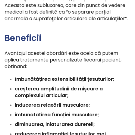
Aceasta este subluxarea, care din punct de vedere
medical a fost definită ca “o separare parțial
anormală a suprafeţelor articulare ale articulaţiilor”.
Beneficii
Avantajul acestei abordări este acela că putem
aplica tratamente personalizate fiecarui pacient,
obtinand:
îmbunătățirea extensibilității țesuturilor;
creșterea amplitudinii de mișcare a
complexului articular;
inducerea relaxării musculare;
imbunatatirea funcției musculare;
diminuarea, inlaturarea durereii;
reducerea inflamatiei țesuturilor moi,