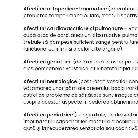
Afecțiuni ortopedico-traumatice
(operații ort
probleme tempo-mandibulare, fracturi sportive e
Afecțiuni cardiovasculare și pulmonare
– Reco
după atac de cord, afecțiuni obstructive pulm
trebuie să pompeze suficient sânge pentru func
funcționarea inimii și a celorlalte organe).
Afecțiuni geriatrice
(de la artrită la
osteoporo
ales persoanelor vârstnice iar kinetoterapia îi 
Afecțiuni neurologice
(post-atac vascular cere
vătămarea unor părți ale creierului, boala Park
astfel de probleme de sănătate sunt însoțite de p
asupra acestor aspecte în vederea obținerii in
Afecțiuni pediatrice
(congenitale, de dezvoltar
îmbunătățirii capacităților motorii și a echilibru
ajută și la recuperarea senzorială sau cognitivă