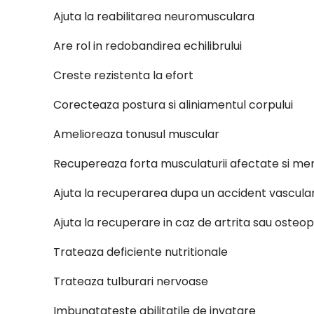
Ajuta la reabilitarea neuromusculara
Are rol in redobandirea echilibrului
Creste rezistenta la efort
Corecteaza postura si aliniamentul corpului
Amelioreaza tonusul muscular
Recupereaza forta musculaturii afectate si men
Ajuta la recuperarea dupa un accident vascula
Ajuta la recuperare in caz de artrita sau osteo
Trateaza deficiente nutritionale
Trateaza tulburari nervoase
Imbunatateste abilitatile de invatare