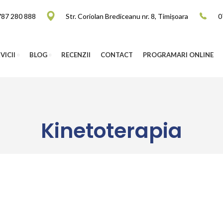
787 280 888
Str. Coriolan Brediceanu nr. 8, Timișoara
0
VICII
BLOG
RECENZII
CONTACT
PROGRAMARI ONLINE
Kinetoterapia