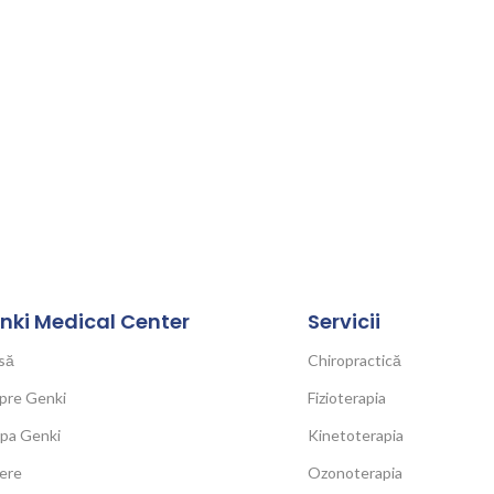
nki Medical Center
Servicii
să
Chiropractică
pre Genki
Fizioterapia
ipa Genki
Kinetoterapia
ere
Ozonoterapia