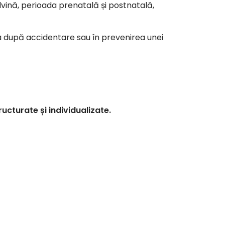
vină, perioada
prenatală
și
postnatală
,
rea după accidentare sau în prevenirea unei
ructurate și individualizate.