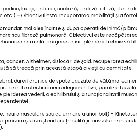
opedice, luxații, entorse,
scolioză
, lordoză, cifoză, dureri d
tc.) – Obiectivul este recuperarea mobilității și a forței
mandat mai ales înainte și după operații de inimă/plămâ
onare sau fibroză pulmonară. Obiectivul este recăpătare
ționarea normală a organelor iar plămânii trebuie să filt
ză
, cancer, Alzheimer, dislocări de șold, recuperarea echil
ajută să treacă prin această etapă a vieții cu demnitate.
bral, dureri cronice de spate cauzate de vătămarea nerv
inson și alte afecțiuni neurodegenerative, paralizie faci
ierderea vederii, a echilibrului și a funcționalității mușch
dependenței.
e, neuromusculare sau ca urmare a unor boli) – Kinetote
lui precum și a creșterii funcționalității musculare și a andu
).