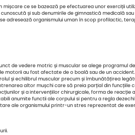
in mișcare ce se bazează pe efectuarea unor exerciții uti
te cunoscută și sub denumirile de gimnastică medicală sa
 se adresează organismului uman în scop profilactic, ter
nct de vedere motric și muscular se alege programul de e
sale motorii au fost afectate de o boală sau de un accident
lul și echilibrul muscular precum și îmbunătățirea legături
trenarea altor mușchi care să preia parțial din funcțiile c
ecțiunilor și a intervențiilor chirurgicale, forma de reacți
abili anumite functii ale corpului si pentru a regla dezechil
are ale organismului printr-un stres reprezentat de exercit
rii.