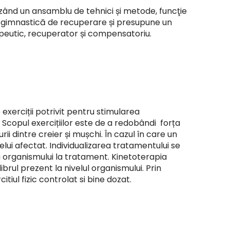
lizând un ansamblu de tehnici și metode, funcţie
u gimnastică de recuperare și presupune un
apeutic, recuperator și compensatoriu.
xerciții potrivit pentru stimularea
. Scopul exercițiilor este de a redobândi forța
i dintre creier și mușchi. În cazul în care un
elui afectat. Individualizarea tratamentului se
e a organismului la tratament. Kinetoterapia
ibrul prezent la nivelul organismului. Prin
iul fizic controlat si bine dozat.