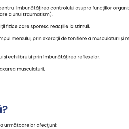
entru îmbunătățirea controlului asupra funcțiilor organis
are a unui traumatism).
ii fizice care sporesc reacțiile la stimuli.
ul mersului, prin exerciții de tonifiere a musculaturii și re
și echilibrului prin îmbunătățirea reflexelor.
axarea musculaturii.
ă?
ea următoarelor afecţiuni: