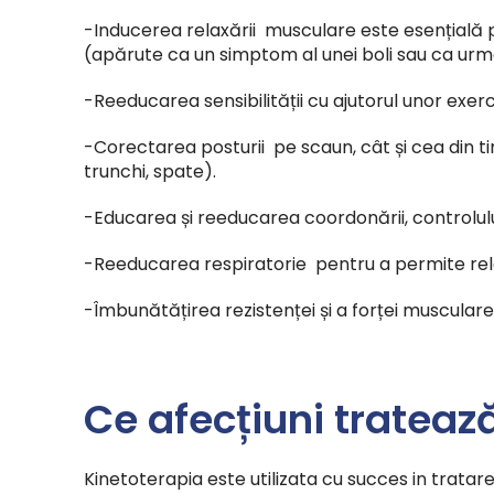
-Inducerea relaxării musculare este esențială p
(apărute ca un simptom al unei boli sau ca urm
-Reeducarea sensibilității cu ajutorul unor exerciț
-Corectarea posturii pe scaun, cât și cea din timp
trunchi, spate).
-Educarea și reeducarea coordonării, controlului 
-Reeducarea respiratorie pentru a permite rel
-Îmbunătățirea rezistenței și a forței musculare
Ce afecțiuni trateaz
Kinetoterapia este utilizata cu succes in tratar