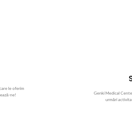
 care le oferim
Genki Medical Center 
tează-ne!
urmări activita