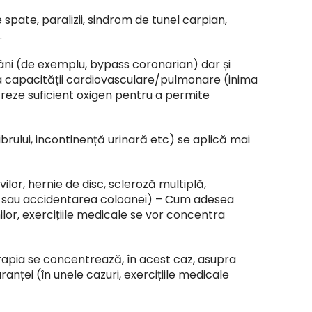
e spate, paralizii, sindrom de tunel carpian,
.
ni (de exemplu, bypass coronarian) dar și
a capacității cardiovasculare/pulmonare (inima
reze suficient oxigen pentru a permite
ibrului, incontinență urinară etc) se aplică mai
ilor,
hernie de disc
,
scleroză multiplă
,
ală sau accidentarea coloanei) – Cum adesea
ilor, exercițiile medicale se vor concentra
rapia se concentrează, în acest caz, asupra
ranței (în unele cazuri, exercițiile medicale