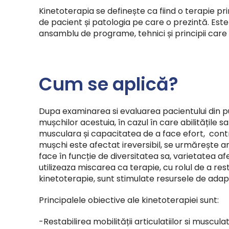
Kinetoterapia se definește ca fiind o terapie pr
de pacient și patologia pe care o prezintă. Es
ansamblu de programe, tehnici și principii care
Cum se aplică?
Dupa examinarea si evaluarea pacientului din pu
mușchilor acestuia, în cazul în care abilitățile 
musculara și capacitatea de a face efort, contro
mușchi este afectat ireversibil, se urmărește an
face în funcție de diversitatea sa, varietatea af
utilizeaza miscarea ca terapie, cu rolul de a rest
kinetoterapie, sunt stimulate resursele de adapt
Principalele obiective ale kinetoterapiei sunt:
-Restabilirea mobilității articulatiilor si musculatu