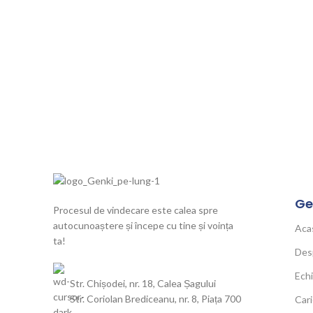
Ge
Procesul de vindecare este calea spre
autocunoaștere și începe cu tine și voința
Aca
ta!
Des
Ech
Str. Chișodei, nr. 18, Calea Șagului
Str. Coriolan Brediceanu, nr. 8, Piața 700
Cari