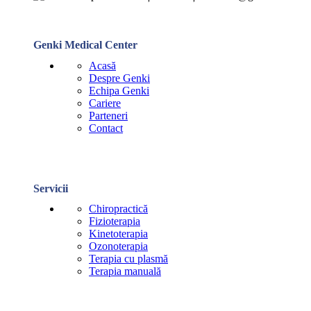
Genki Medical Center
Acasă
Despre Genki
Echipa Genki
Cariere
Parteneri
Contact
Servicii
Chiropractică
Fizioterapia
Kinetoterapia
Ozonoterapia
Terapia cu plasmă
Terapia manuală