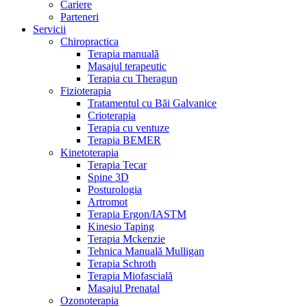
Cariere
Parteneri
Servicii
Chiropractica
Terapia manuală
Masajul terapeutic
Terapia cu Theragun
Fizioterapia
Tratamentul cu Băi Galvanice
Crioterapia
Terapia cu ventuze
Terapia BEMER
Kinetoterapia
Terapia Tecar
Spine 3D
Posturologia
Artromot
Terapia Ergon/IASTM
Kinesio Taping
Terapia Mckenzie
Tehnica Manuală Mulligan
Terapia Schroth
Terapia Miofascială
Masajul Prenatal
Ozonoterapia