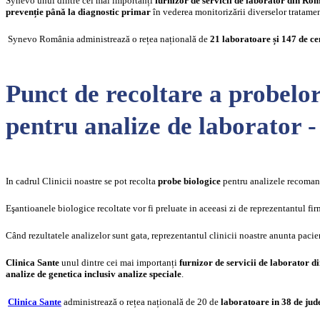
Synevo unul dintre cei mai importanți
furnizor de servicii de laborator din Ro
prevenție până la diagnostic primar
în vederea monitorizării diverselor tratamen
Synevo România administrează o rețea națională de
21 laboratoare și 147 de ce
Punct de recoltare a probelor
pentru analize de laborator -
In cadrul Clinicii noastre se pot recolta
probe biologice
pentru analizele recomand
Eşantioanele biologice recoltate vor fi preluate in aceeasi zi de reprezentantul fi
Când rezultatele analizelor sunt gata, reprezentantul clinicii noastre anunta pacien
Clinica Sante
unul dintre cei mai importanți
furnizor de servicii de laborator 
analize de genetica inclusiv analize speciale
.
Clinica Sante
administrează o rețea națională de 20 de
laboratoare in 38 de jude