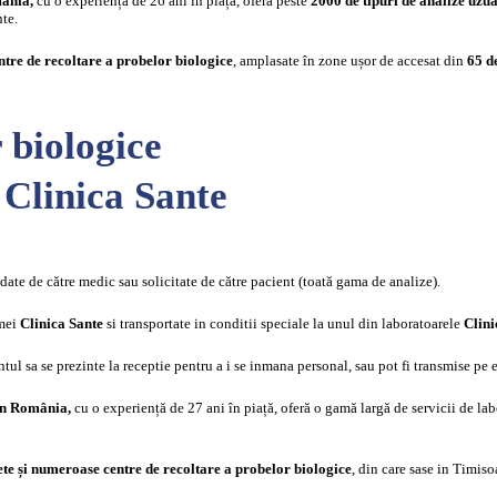
mânia,
cu o experiență de 26 ani în piață, oferă peste
2000 de tipuri de analize uzua
te.
ntre de recoltare a probelor biologice
, amplasate în zone ușor de accesat din
65 de
 biologice
 Clinica Sante
ate de către medic sau solicitate de către pacient (toată gama de analize).
rmei
Clinica Sante
si transportate in conditii speciale la unul din laboratoarele
Clini
tul sa se prezinte la receptie pentru a i se inmana personal, sau pot fi transmise pe 
din România,
cu o experiență de 27 ani în piață, oferă o gamă largă de servicii de lab
te și numeroase centre de recoltare a probelor biologice
, din care sase in Timiso