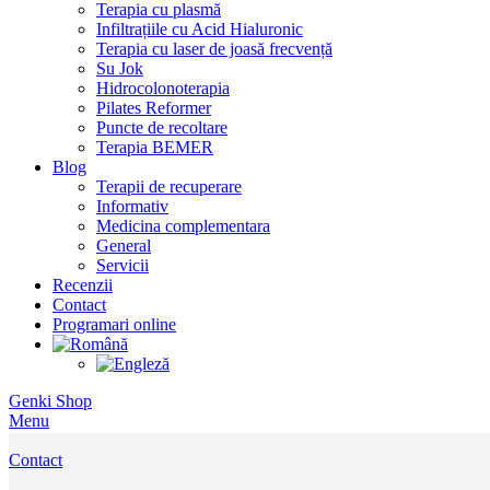
Terapia cu plasmă
Infiltrațiile cu Acid Hialuronic
Terapia cu laser de joasă frecvență
Su Jok
Hidrocolonoterapia
Pilates Reformer
Puncte de recoltare
Terapia BEMER
Blog
Terapii de recuperare
Informativ
Medicina complementara
General
Servicii
Recenzii
Contact
Programari online
Genki Shop
Menu
Contact