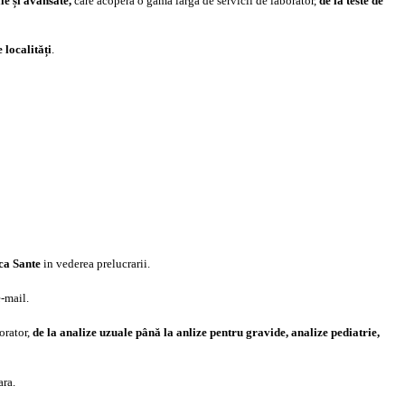
le și avansate
,
care acoperă o gamă largă de servicii de laborator,
de la teste de
 localități
.
ca Sante
in vederea prelucrarii.
e-mail.
orator,
de la analize uzuale până la anlize pentru gravide, analize pediatrie,
ara.