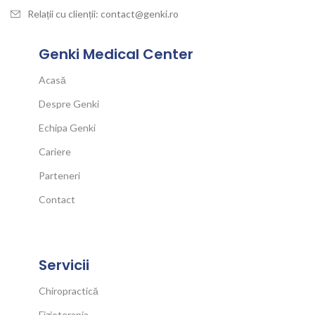
Relații cu clienții: contact@genki.ro
Genki Medical Center
Acasă
Despre Genki
Echipa Genki
Cariere
Parteneri
Contact
Servicii
Chiropractică
Fizioterapia