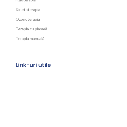
Kinetoterapia
Ozonoterapia
Terapia cu plasmă
Terapia manuală
Link-uri utile
Termeni și Condiții
Politica de confidențialitate
Politica de cookies