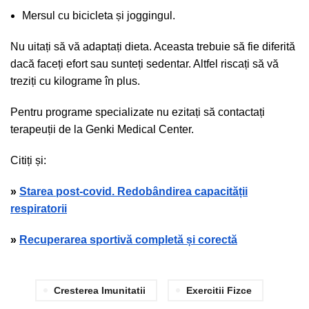
Mersul cu bicicleta și joggingul.
Nu uitați să vă adaptați dieta. Aceasta trebuie să fie diferită
dacă faceți efort sau sunteți sedentar. Altfel riscați să vă
treziți cu kilograme în plus.
Pentru programe specializate nu ezitați să contactați
terapeuții de la Genki Medical Center.
Citiți și:
»
Starea post-covid. Redobândirea capacității
respiratorii
»
Recuperarea sportivă completă și corectă
Cresterea Imunitatii
Exercitii Fizce