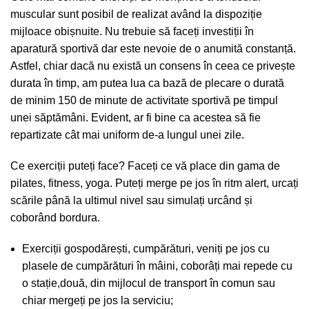
muscular sunt posibil de realizat având la dispoziție
mijloace obișnuite. Nu trebuie să faceți investiții în
aparatură sportivă dar este nevoie de o anumită constanță.
Astfel, chiar dacă nu există un consens în ceea ce privește
durata în timp, am putea lua ca bază de plecare o durată
de minim 150 de minute de activitate sportivă pe timpul
unei săptămâni. Evident, ar fi bine ca acestea să fie
repartizate cât mai uniform de-a lungul unei zile.
Ce exerciții puteți face? Faceți ce vă place din gama de
pilates, fitness, yoga. Puteți merge pe jos în ritm alert, urcați
scările până la ultimul nivel sau simulați urcând și
coborând bordura.
Exerciții gospodărești, cumpărături, veniți pe jos cu
plasele de cumpărături în mâini, coborâți mai repede cu
o stație,două, din mijlocul de transport în comun sau
chiar mergeți pe jos la serviciu;