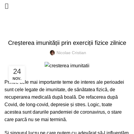
CONTACT
INFORMATIV
Creșterea imunității prin exerciții fizice zilnice
Nicolae Cristian
24
NOV.
Printre cele mai importante teme de interes ale perioadei
sunt cele legate de imunitate, de sănătatea fizică, de
recuperarea medicală după boală. De refacerea după
Covid, de long-covid, depresie și stres. Logic, toate
acestea sunt darurile pandemiei de coronavirus, o stare
care parcă nu se mai termină.
Și singurul lucru pe care putem cu adevărat să-l influențăm