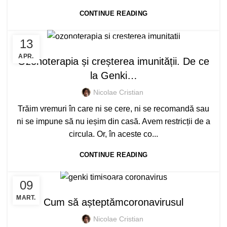
CONTINUE READING
13
MEDICINA COMPLEMENTARA
APR.
Ozonoterapia și creșterea imunității. De ce
la Genki…
Nicolae Cristian
Trăim vremuri în care ni se cere, ni se recomandă sau
ni se impune să nu ieșim din casă. Avem restricții de a
circula. Or, în aceste co...
CONTINUE READING
09
GENERAL
MART.
Cum să așteptămcoronavirusul
Nicolae Cristian