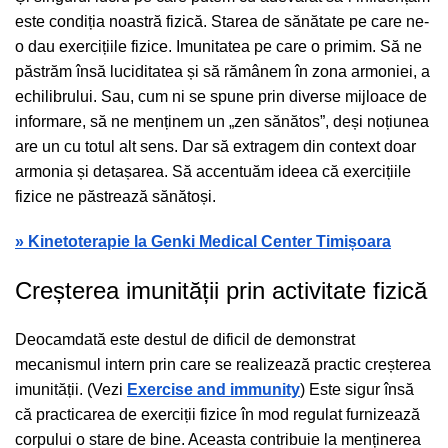
este condiția noastră fizică. Starea de sănătate pe care ne-
o dau exercițiile fizice. Imunitatea pe care o primim. Să ne
păstrăm însă luciditatea și să rămânem în zona armoniei, a
echilibrului. Sau, cum ni se spune prin diverse mijloace de
informare, să ne menținem un „zen sănătos”, deși noțiunea
are un cu totul alt sens. Dar să extragem din context doar
armonia și detașarea. Să accentuăm ideea că exercițiile
fizice ne păstrează sănătoși.
» Kinetoterapie la Genki Medical Center Timișoara
Creșterea imunității prin activitate fizică
Deocamdată este destul de dificil de demonstrat
mecanismul intern prin care se realizează practic creșterea
imunității. (Vezi
Exercise and immunity
) Este sigur însă
că practicarea de exerciții fizice în mod regulat furnizează
corpului o stare de bine. Aceasta contribuie la menținerea