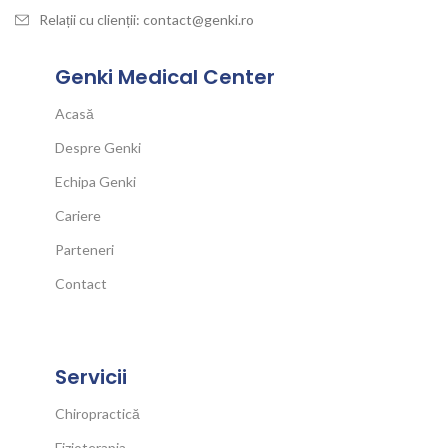
Relații cu clienții: contact@genki.ro
Genki Medical Center
Acasă
Despre Genki
Echipa Genki
Cariere
Parteneri
Contact
Servicii
Chiropractică
Fizioterapia