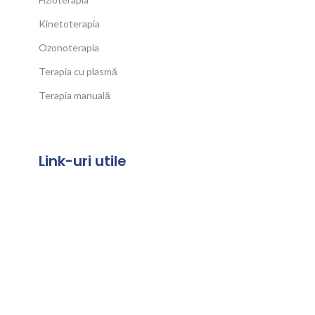
Kinetoterapia
Ozonoterapia
Terapia cu plasmă
Terapia manuală
Link-uri utile
Termeni și Condiții
Politica de confidențialitate
Politica de cookies