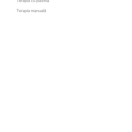
Terapia cu plasmă
Terapia manuală
Link-uri utile
Termeni și Condiții
Politica de confidențialitate
Politica de cookies