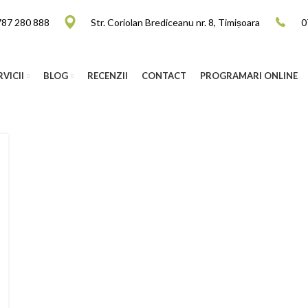
787 280 888
Str. Coriolan Brediceanu nr. 8, Timișoara
0
RVICII
BLOG
RECENZII
CONTACT
PROGRAMARI ONLINE