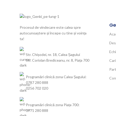
Ge
Procesul de vindecare este calea spre
autocunoaștere și începe cu tine și voința
Aca
ta!
Des
Ech
Str. Chișodei, nr. 18, Calea Șagului
Str. Coriolan Brediceanu, nr. 8, Piața 700
Cari
Part
Programări clinică zona Calea Șagului:
Con
0787 280 888
0256 702 020
Programări clinică zona Piața 700:
0771 280 888