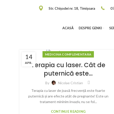
Str. Chișodei nr. 18, Timișoara
0
ACASĂ
DESPRE GENKI
SE
MEDICINA COMPLEMENTARA
14
APR.
Terapia cu laser. Cât de
puternică este…
By
Nicolae Cristian
Terapia cu laser de joasă frecvență este foarte
puternică și are efecte atât de pregnante! Este un
tratament mininim invaziv, nu se fol...
CONTINUE READING