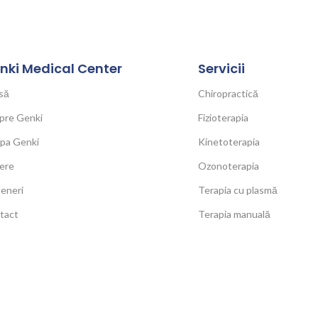
nki Medical Center
Servicii
să
Chiropractică
pre Genki
Fizioterapia
ipa Genki
Kinetoterapia
ere
Ozonoterapia
eneri
Terapia cu plasmă
tact
Terapia manuală