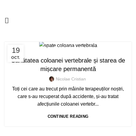
CONTACT
19
TERAPII DE RECUPERARE
OCT.
Sănătatea coloanei vertebrale și starea de
mișcare permanentă
Nicolae Cristian
Toți cei care au trecut prin mâinile terapeuților noștri,
care s-au recuperat după accidente, și-au tratat
afecțiunile coloanei vertebr...
CONTINUE READING