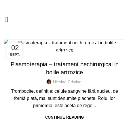
CONTACT
02
TERAPII DE RECUPERARE
SEPT.
Plasmoterapia – tratament nechirurgical in
bolile artrozice
Nicolae Cristian
Trombocite, definiție: celule sangvine fără nucleu, de
formă plată, mai sunt denumite plachete. Rolul lor
primordial este acela de rege...
CONTINUE READING