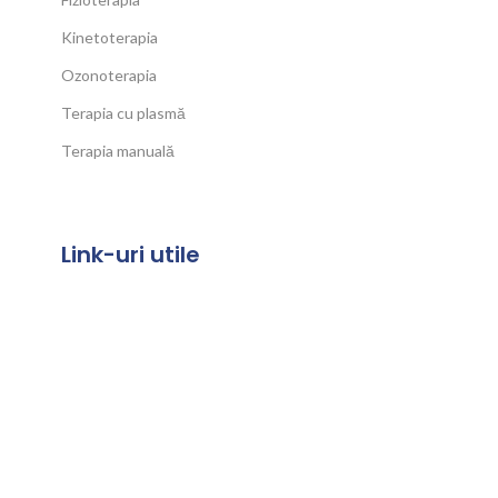
Kinetoterapia
Ozonoterapia
Terapia cu plasmă
Terapia manuală
Link-uri utile
Termeni și Condiții
Politica de confidențialitate
Politica de cookies