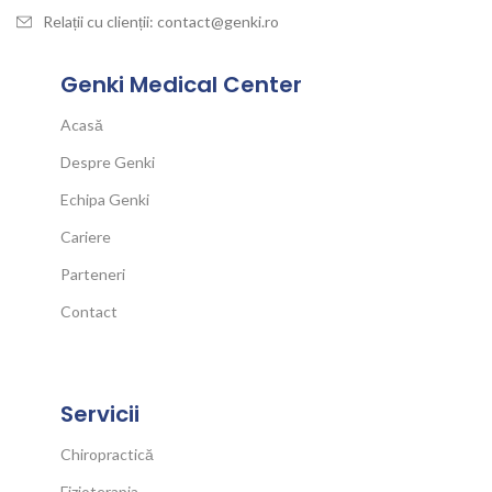
Relații cu clienții: contact@genki.ro
Genki Medical Center
Acasă
Despre Genki
Echipa Genki
Cariere
Parteneri
Contact
Servicii
Chiropractică
Fizioterapia