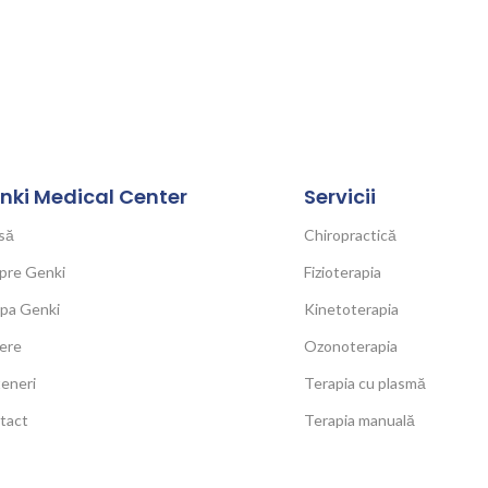
nki Medical Center
Servicii
să
Chiropractică
pre Genki
Fizioterapia
ipa Genki
Kinetoterapia
ere
Ozonoterapia
eneri
Terapia cu plasmă
tact
Terapia manuală