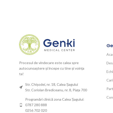
Ge
Aca
Procesul de vindecare este calea spre
Des
autocunoaștere și începe cu tine și voința
Ech
ta!
Cari
Str. Chișodei, nr. 18, Calea Șagului
Part
Str. Coriolan Brediceanu, nr. 8, Piața 700
Con
Programări clinică zona Calea Șagului:
0787 280 888
0256 702 020