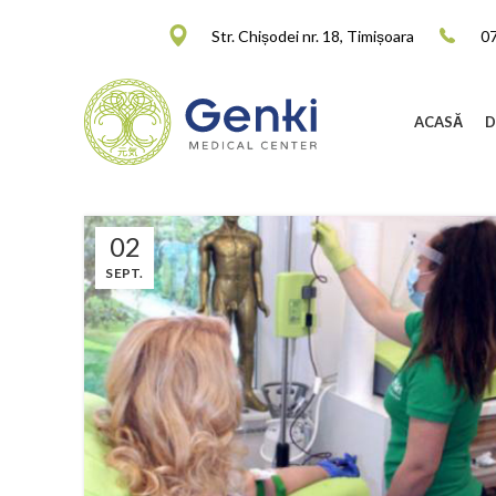
Str. Chișodei nr. 18, Timișoara
0
ACASĂ
D
02
SEPT.