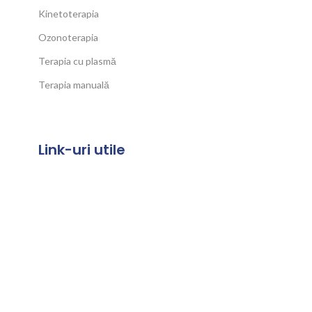
Kinetoterapia
Ozonoterapia
Terapia cu plasmă
Terapia manuală
Link-uri utile
Termeni și Condiții
Politica de confidențialitate
Politica de cookies