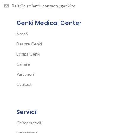
Relații cu clienții: contact@genki.ro
Genki Medical Center
Acasă
Despre Genki
Echipa Genki
Cariere
Parteneri
Contact
Servicii
Chiropractică
Fizioterapia