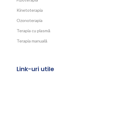
Kinetoterapia
Ozonoterapia
Terapia cu plasmă
Terapia manuală
Link-uri utile
Termeni și Condiții
Politica de confidențialitate
Politica de cookies