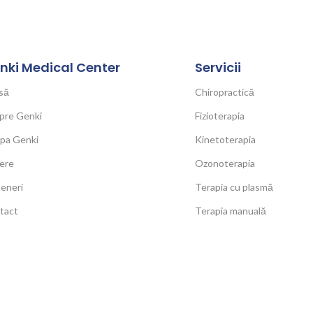
nki Medical Center
Servicii
să
Chiropractică
pre Genki
Fizioterapia
ipa Genki
Kinetoterapia
ere
Ozonoterapia
eneri
Terapia cu plasmă
tact
Terapia manuală