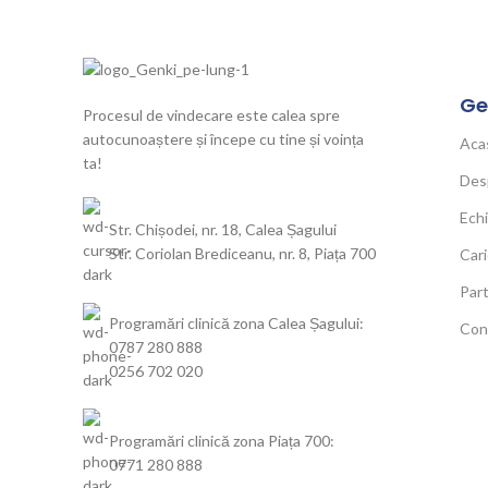
Ge
Procesul de vindecare este calea spre
autocunoaștere și începe cu tine și voința
Aca
ta!
Des
Ech
Str. Chișodei, nr. 18, Calea Șagului
Str. Coriolan Brediceanu, nr. 8, Piața 700
Cari
Part
Programări clinică zona Calea Șagului:
Con
0787 280 888
0256 702 020
Programări clinică zona Piața 700:
0771 280 888