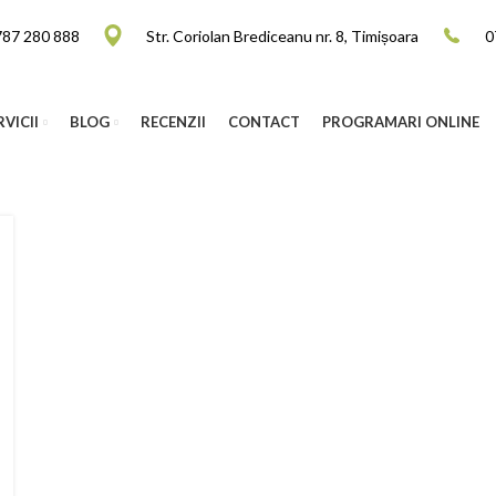
787 280 888
Str. Coriolan Brediceanu nr. 8, Timișoara
0
RVICII
BLOG
RECENZII
CONTACT
PROGRAMARI ONLINE